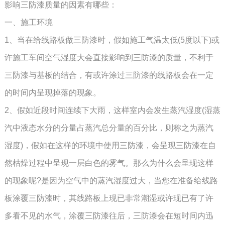
影响三防漆质量的因素有哪些：
一、施工环境
1、当在给线路板做三防漆时，假如施工气温太低(5度以下)或
许施工车间空气湿度大会直接影响到三防漆的质量，不利于
三防漆与基板的结合，有或许涂过三防漆的线路板会在一定
的时间内呈现掉落的现象。
2、假如近段时间连续下大雨，这样室内会发生蒸汽湿度(湿蒸
汽中液态水分的分量占蒸汽总分量的百分比，则称之为蒸汽
湿度)，假如在这样的环境中使用三防漆，会呈现三防漆在自
然枯燥过程中呈现一层白色的雾气。那么为什么会呈现这样
的现象呢?是因为空气中的蒸汽湿度过大，当您在准备给线路
板涂覆三防漆时，其线路板上现已非常潮湿或许现已有了许
多看不见的水气，涂覆三防漆往后，三防漆会在短时间内迅