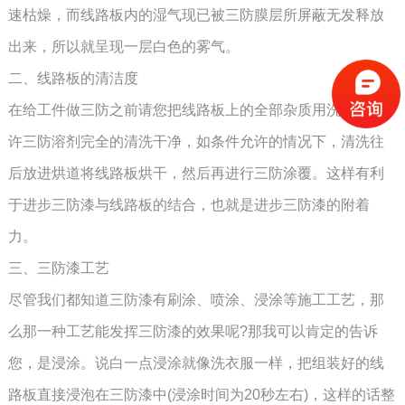
速枯燥，而线路板内的湿气现已被三防膜层所屏蔽无发释放
出来，所以就呈现一层白色的雾气。
二、线路板的清洁度
在给工件做三防之前请您把线路板上的全部杂质用洗板水或
许三防溶剂完全的清洗干净，如条件允许的情况下，清洗往
后放进烘道将线路板烘干，然后再进行三防涂覆。这样有利
于进步三防漆与线路板的结合，也就是进步三防漆的附着
力。
三、三防漆工艺
尽管我们都知道三防漆有刷涂、喷涂、浸涂等施工工艺，那
么那一种工艺能发挥三防漆的效果呢?那我可以肯定的告诉
您，是浸涂。说白一点浸涂就像洗衣服一样，把组装好的线
路板直接浸泡在三防漆中(浸涂时间为20秒左右)，这样的话整